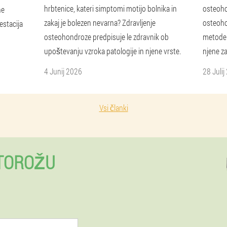
hrbtenice, kateri simptomi motijo ​​bolnika in
osteoho
ne
zakaj je bolezen nevarna? Zdravljenje
osteoho
estacija
osteohondroze predpisuje le zdravnik ob
metode 
upoštevanju vzroka patologije in njene vrste.
njene za
4 Junij 2026
28 Julij
Vsi članki
RTOROŽU