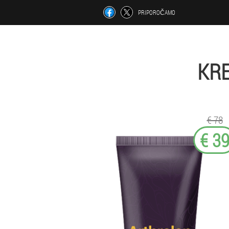
PRIPOROČAMO
KR
€ 78
€ 3