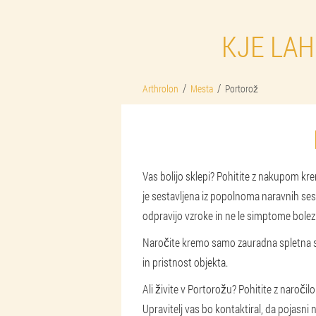
KJE LA
Arthrolon
Mesta
Portorož
Vas bolijo sklepi? Pohitite z nakupom kre
je sestavljena iz popolnoma naravnih ses
odpravijo vzroke in ne le simptome bolezni
Naročite kremo samo za
uradna spletna 
in pristnost objekta.
Ali živite v Portorožu? Pohitite z naroči
Upravitelj vas bo kontaktiral, da pojasni 