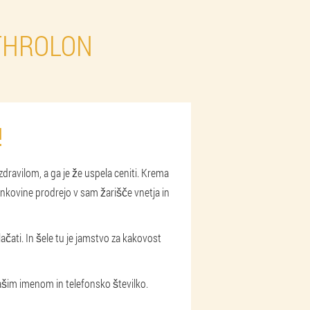
THROLON
!
zdravilom, a ga je že uspela ceniti. Krema
inkovine prodrejo v sam žarišče vnetja in
plačati. In šele tu je jamstvo za kakovost
 vašim imenom in telefonsko številko.