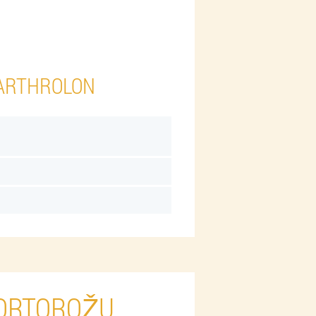
 ARTHROLON
PORTOROŽU