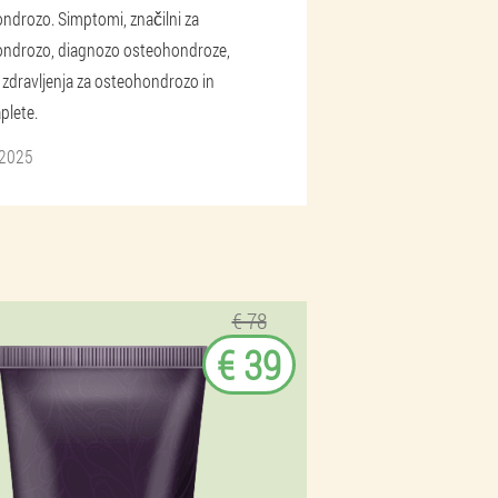
ndrozo. Simptomi, značilni za
ndrozo, diagnozo osteohondroze,
zdravljenja za osteohondrozo in
plete.
 2025
€ 78
€ 39