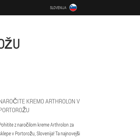
SLOVENIJA
OŽU
NAROČITE KREMO ARTHROLON V
PORTOROŽU
Pohitite z naročilom kreme Arthrolon za
sklepe v Portorožu, Slovenija! Ta najnovejši