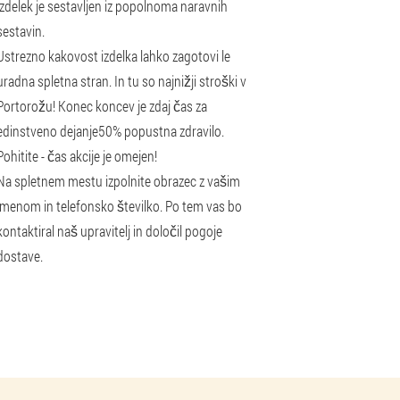
izdelek je sestavljen iz popolnoma naravnih
sestavin.
Ustrezno kakovost izdelka lahko zagotovi le
uradna spletna stran. In tu so najnižji stroški v
Portorožu! Konec koncev je zdaj čas za
edinstveno dejanje
50% popust
na zdravilo.
Pohitite - čas akcije je omejen!
Na spletnem mestu izpolnite obrazec z vašim
imenom in telefonsko številko. Po tem vas bo
kontaktiral naš upravitelj in določil pogoje
dostave.