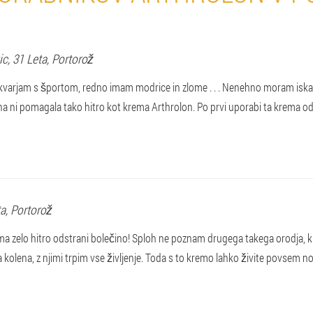
ic
, 31 Leta,
Portorož
varjam s športom, redno imam modrice in zlome . . . Nenehno moram iskati 
na ni pomagala tako hitro kot krema Arthrolon. Po prvi uporabi ta krema od
ta,
Portorož
a zelo hitro odstrani bolečino! Sploh ne poznam drugega takega orodja, ki 
kolena, z njimi trpim vse življenje. Toda s to kremo lahko živite povsem nor