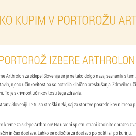
HKO KUPIM V PORTOROŽU AR
PORTOROŽ IZBERE ARTHROLON
me Arthrolon za sklepe! Slovenija se je ne tako dolgo nazaj seznanila s tem 
tavin, njeno učinkovitost pa so potrdila klinična preskušanja. Zdravilne uč
. To je skrivnost učinkovitosti tega zdravila.
stran
v Sloveniji. Le tu so stroški nizki, saj za storitve posrednikov ni treba 
lom kreme za sklepe Arthrolon! Na uradni spletni strani izpolnite obrazec z
način in čas dostave. Lahko se odločite za dostavo po pošti ali po kurirju.