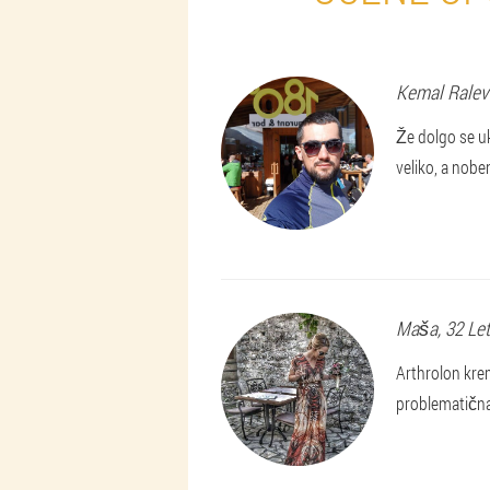
Kemal
Ralev
Že dolgo se uk
veliko, a nobe
Maša
, 32 Le
Arthrolon krem
problematična 